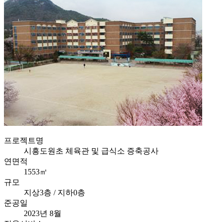
프로젝트명
시흥도원초 체육관 및 급식소 증축공사
연면적
1553㎡
규모
지상3층 / 지하0층
준공일
2023년 8월