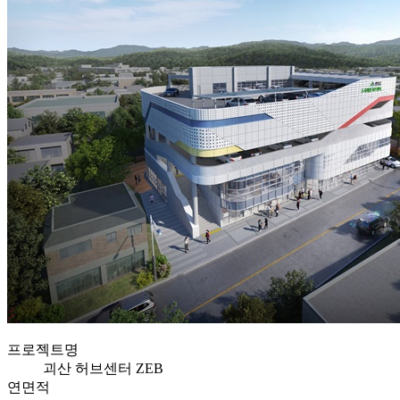
프로젝트명
괴산 허브센터 ZEB
연면적